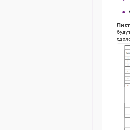
Лис
буду
сдел