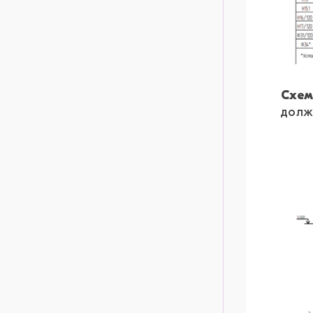
Схем
долж