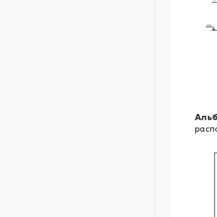
Альб
расп