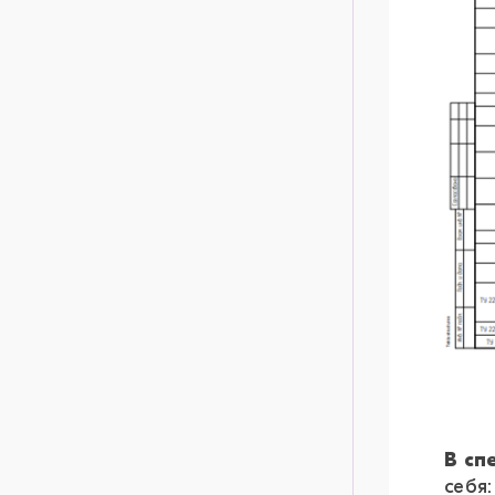
В с
себя