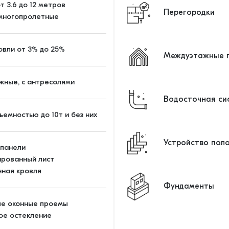
т 3.6 до 12 метров
Перегородки
 многопролетные
овли от 3% до 25%
Междуэтажные п
жные, с антресолями
Водосточная си
ъемностью до 10т и без них
Устройство пол
-панели
рованный лист
ная кровля
Фундаменты
ые оконные проемы
ое остекление