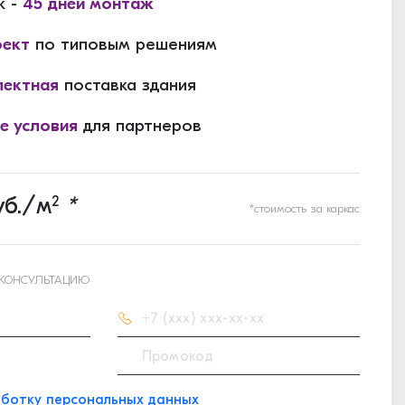
к -
45 дней монтаж
оект
по типовым решениям
ектная
поставка здания
е условия
для партнеров
б./м
2
*
*стоимость за каркас
 КОНСУЛЬТАЦИЮ
ботку персональных данных