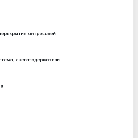
ерекрытия антресолей
стема, снегозадержатели
ов