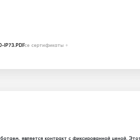
0-IP73.PDF
Все сертификаты +
1-IP58.PDF
2-IP39.PDF
6-IP13.PDF
7-IP03.PDF
ботаем, является контракт с фиксированной ценой. Это
8-IP83.PDF