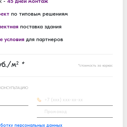
к -
45 дней монтаж
оект
по типовым решениям
ектная
поставка здания
е условия
для партнеров
б./м
2
*
*стоимость за каркас
 КОНСУЛЬТАЦИЮ
ботку персональных данных