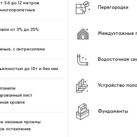
т 3.6 до 12 метров
Перегородки
 многопролетные
овли от 3% до 25%
Междуэтажные п
жные, с антресолями
Водосточная си
ъемностью до 10т и без них
Устройство пол
-панели
рованный лист
ная кровля
Фундаменты
ые оконные проемы
ое остекление