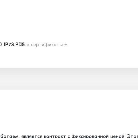
0-IP73.PDF
Все сертификаты +
1-IP58.PDF
2-IP39.PDF
6-IP13.PDF
7-IP03.PDF
ботаем, является контракт с фиксированной ценой. Это
8-IP83.PDF