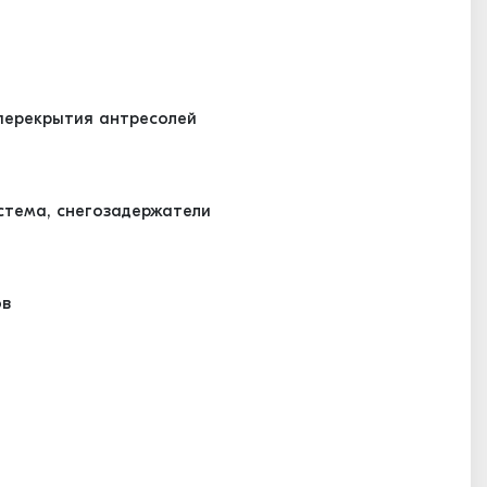
ерекрытия антресолей
стема, снегозадержатели
ов