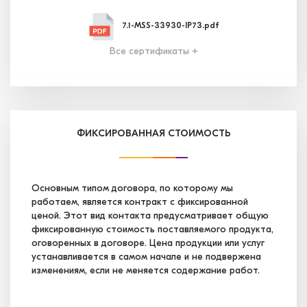
7.1-MSS-33930-IP73.pdf
Все сертификаты +
7.2-MSS-33931-IP58.pdf
7.3-MSS-33932-IP39.pdf
ФИКСИРОВАННАЯ СТОИМОСТЬ
7.4-MSS-34656-IP13.pdf
Основным типом договора, по которому мы
работаем, является контракт с фиксированной
ценой. Этот вид контакта предусматривает общую
7.5-MSS-35247-IP03.pdf
фиксированную стоимость поставляемого продукта,
оговоренных в договоре. Цена продукции или услуг
устанавливается в самом начале и не подвержена
7.6-MSS-35248-IP83.pdf
изменениям, если не меняется содержание работ.