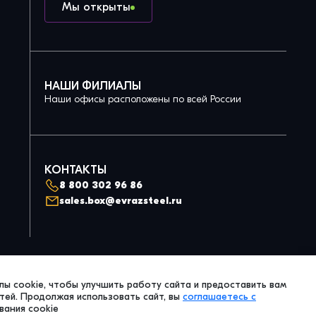
Мы открыты
НАШИ ФИЛИАЛЫ
Наши офисы расположены по всей России
КОНТАКТЫ
8 800 302 96 86
sales.box@evrazsteel.ru
Политика конфиденциальности
ы cookie, чтобы улучшить работу сайта и предоставить вам
© 2026 Evraz Steel Box. All Right Reserved.
ей. Продолжая использовать сайт, вы
соглашаетесь с
вания cookie