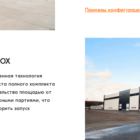
Примеры конфигураций
ВОХ
енная технология
кта полного комплекта
тельства площадью от
жными партиями, что
орить запуск