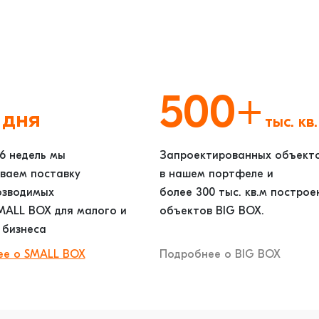
2
500+
дня
тыс. кв.
 6 недель мы
Запроектированных объект
ваем поставку
в нашем портфеле и
озводимых
более 300 тыс. кв.м построе
MALL BOX для малого и
объектов BIG BOX.
 бизнеса
ее о SMALL BOX
Подробнее о BIG BOX