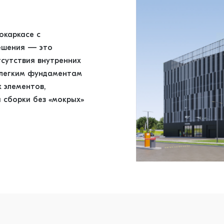
окаркасе с
ешения — это
тсутствия внутренних
 легким фундаментам
 элементов,
й сборки без «мокрых»