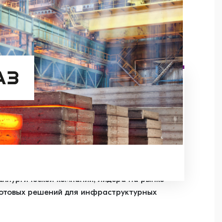
КС специализируется
нии и поставке зданий
истем для проектов
 и коммерческого
дит в состав ЕВРАЗа — вертикально-
ллургической компании, лидера на рынке
готовых решений для инфраструктурных