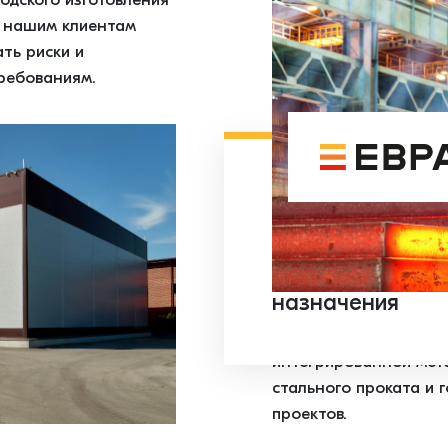
одского изготовления
т нашим клиентам
ть риски и
ребованиям.
ЕВРАЗ СТИЛ БО
на проектирова
и кровельных с
промышленного
назначения
ЕВРАЗ СТИЛ БОКС вхо
интегрированной мета
стального проката и 
проектов.