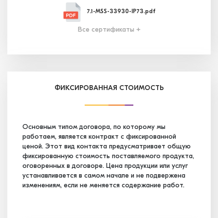
7.1-MSS-33930-IP73.pdf
Все сертификаты +
7.2-MSS-33931-IP58.pdf
7.3-MSS-33932-IP39.pdf
ФИКСИРОВАННАЯ СТОИМОСТЬ
7.4-MSS-34656-IP13.pdf
Основным типом договора, по которому мы
работаем, является контракт с фиксированной
ценой. Этот вид контакта предусматривает общую
7.5-MSS-35247-IP03.pdf
фиксированную стоимость поставляемого продукта,
оговоренных в договоре. Цена продукции или услуг
устанавливается в самом начале и не подвержена
7.6-MSS-35248-IP83.pdf
изменениям, если не меняется содержание работ.