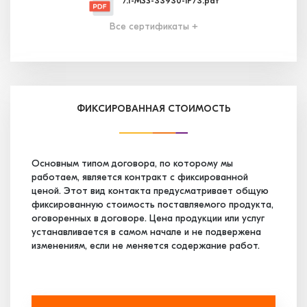
7.1-MSS-33930-IP73.pdf
Все сертификаты +
7.2-MSS-33931-IP58.pdf
7.3-MSS-33932-IP39.pdf
ФИКСИРОВАННАЯ СТОИМОСТЬ
7.4-MSS-34656-IP13.pdf
Основным типом договора, по которому мы
работаем, является контракт с фиксированной
ценой. Этот вид контакта предусматривает общую
7.5-MSS-35247-IP03.pdf
фиксированную стоимость поставляемого продукта,
оговоренных в договоре. Цена продукции или услуг
устанавливается в самом начале и не подвержена
7.6-MSS-35248-IP83.pdf
изменениям, если не меняется содержание работ.