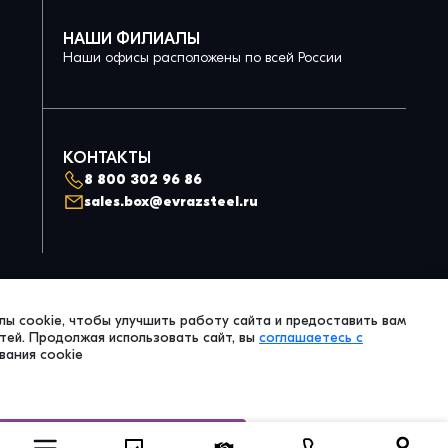
НАШИ ФИЛИАЛЫ
Наши офисы расположены по всей России
КОНТАКТЫ
8 800 302 96 86
sales.box@evrazsteel.ru
Политика конфиденциальности
ы cookie, чтобы улучшить работу сайта и предоставить вам
© 2026 Evraz Steel Box. All Right Reserved.
ей. Продолжая использовать сайт, вы
соглашаетесь с
вания cookie
Принять