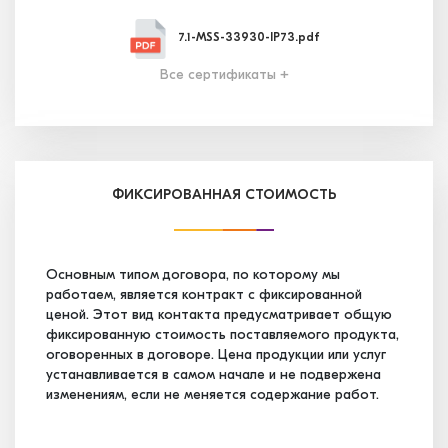
7.1-MSS-33930-IP73.pdf
Все сертификаты +
7.2-MSS-33931-IP58.pdf
7.3-MSS-33932-IP39.pdf
ФИКСИРОВАННАЯ СТОИМОСТЬ
7.4-MSS-34656-IP13.pdf
Основным типом договора, по которому мы
работаем, является контракт с фиксированной
ценой. Этот вид контакта предусматривает общую
7.5-MSS-35247-IP03.pdf
фиксированную стоимость поставляемого продукта,
оговоренных в договоре. Цена продукции или услуг
устанавливается в самом начале и не подвержена
7.6-MSS-35248-IP83.pdf
изменениям, если не меняется содержание работ.