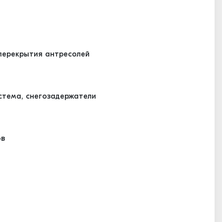
ерекрытия антресолей
стема, снегозадержатели
ов