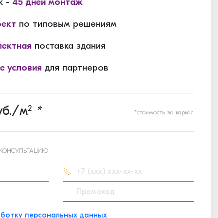
к -
45 дней монтаж
оект
по типовым решениям
ектная
поставка здания
е условия
для партнеров
б./м
2
*
*стоимость за каркас
 КОНСУЛЬТАЦИЮ
ботку персональных данных