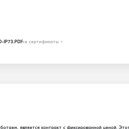
0-IP73.PDF
Все сертификаты +
1-IP58.PDF
2-IP39.PDF
6-IP13.PDF
7-IP03.PDF
ботаем, является контракт с фиксированной ценой. Это
8-IP83.PDF