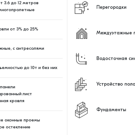
т 3.6 до 12 метров
Перегородки
 многопролетные
овли от 3% до 25%
Междуэтажные п
жные, с антресолями
Водосточная си
ъемностью до 10т и без них
Устройство пол
-панели
рованный лист
ная кровля
Фундаменты
ые оконные проемы
ое остекление