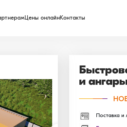
артнерам
Цены онлайн
Контакты
Быстров
и ангар
НО
Поставка и