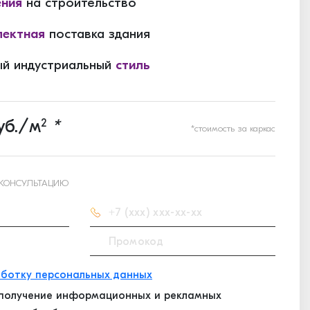
ения
на строительство
ектная
поставка здания
й индустриальный
стиль
уб./м
2
*
*стоимость за каркас
 КОНСУЛЬТАЦИЮ
ботку персональных данных
получение информационных и рекламных