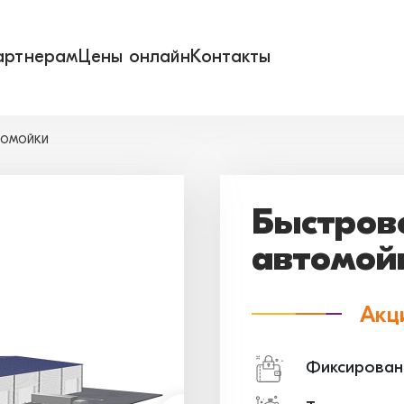
артнерам
Цены онлайн
Контакты
ТОМОЙКИ
Быстров
автомой
Акц
Фиксирован