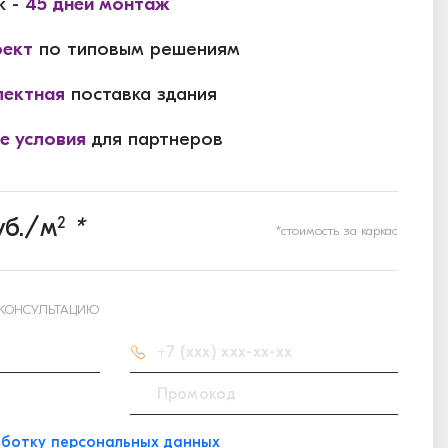
к -
45 дней монтаж
оект
по типовым решениям
ектная
поставка здания
е условия
для партнеров
б./м
2
*
*стоимость за каркас
 КОНСУЛЬТАЦИЮ
ботку персональных данных