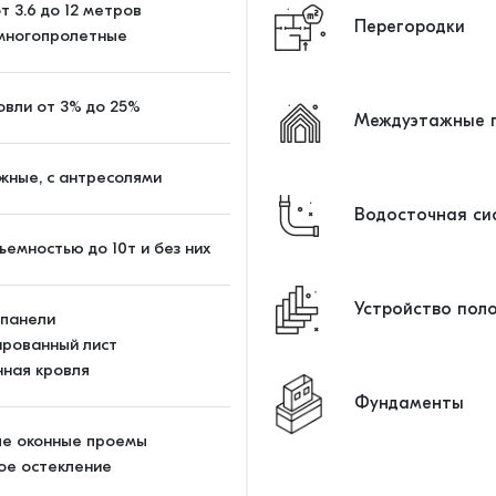
т 3.6 до 12 метров
Перегородки
 многопролетные
овли от 3% до 25%
Междуэтажные п
жные, с антресолями
Водосточная си
ъемностью до 10т и без них
Устройство пол
-панели
рованный лист
ная кровля
Фундаменты
ые оконные проемы
ое остекление