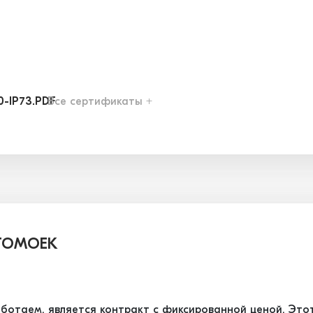
0-IP73.PDF
Все сертификаты +
1-IP58.PDF
2-IP39.PDF
6-IP13.PDF
ТОМОЕК
7-IP03.PDF
ботаем, является контракт с фиксированной ценой. Это
8-IP83.PDF