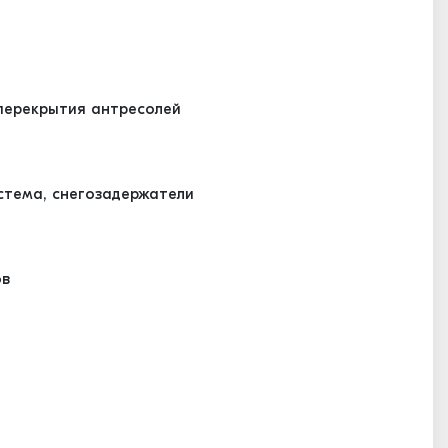
ерекрытия антресолей
стема, снегозадержатели
ов