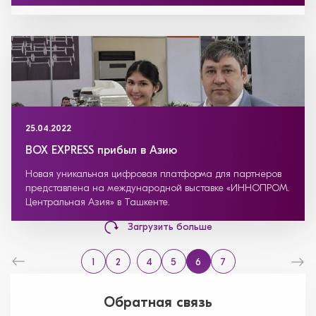
25.04.2022
BOX EXPRESS прибыл в Азию
Новая уникальная цифровая платформа для партнеров
представлена на международной выставке «ИННОПРОМ.
Центральная Азия» в Ташкенте.
Загрузить больше
...
1
2
4
5
6
7
Обратная связь