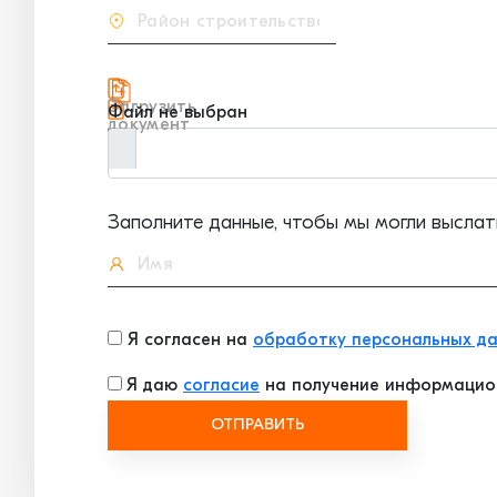
Загрузить
Файл не выбран
документ
Заполните данные, чтобы мы могли выслат
Я согласен на
обработку персональных д
Я даю
согласие
на получение информацио
ОТПРАВИТЬ