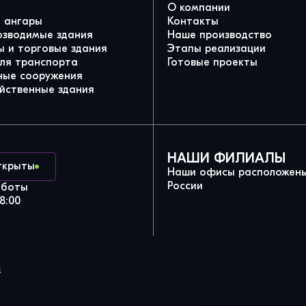
О компании
и ангары
Контакты
озводимые здания
Наше производство
 и торговые здания
Этапы реализации
для транспорта
Готовые проекты
ные сооружения
йственные здания
НАШИ ФИЛИАЛЫ
ткрыты
Наши офисы расположены
России
аботы
8:00
и