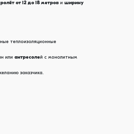
ролёт от 12 до 18 метров
и
ширину
чные теплоизоляционные
нн или
антресоле
й с монолитным
желанию заказчика.