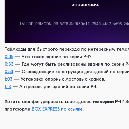
Таймкоды для быстрого перехода по интересным тема
0:05
— Что такое здание по серии Р-1?
0:33
— Где могут быть реализованы здания по серии Р-
0:53
— Ограждающие конструкции для зданий по серии 
1:03
— Установка опорных мостовых кранов.
1:13
— Антресоль для зданий по серии Р-1.
Хотите сконфигурировать свое здание
по серии Р-1
? З
платформе
BOX EXPRESS по ссылке.