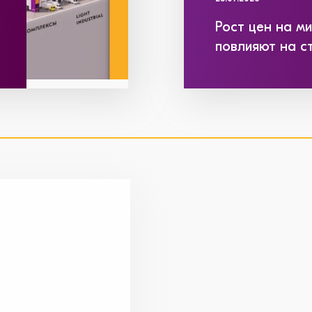
Рост цен на м
повлияют на с