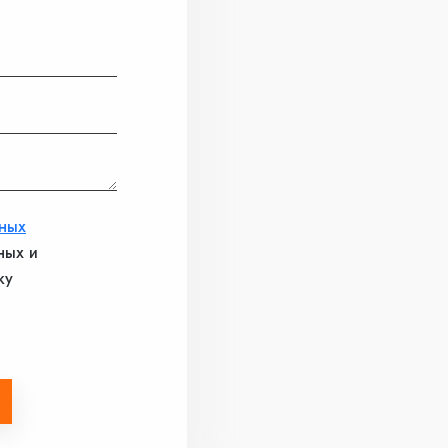
ных
ных и
ку