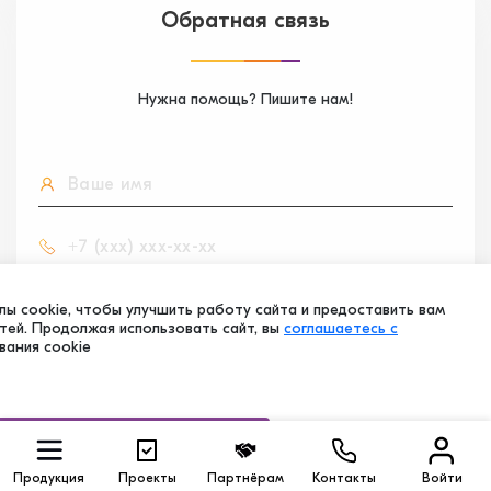
Обратная связь
Нужна помощь? Пишите нам!
ы cookie, чтобы улучшить работу сайта и предоставить вам
ей. Продолжая использовать сайт, вы
соглашаетесь с
вания cookie
Я согласен на
обработку персональных данных
Я даю
согласие
на получение информационных и
рекламных сообщений и
согласие
на обработку
персональных данных для этих целей.
Принять
Продукция
Проекты
Партнёрам
Контакты
Войти