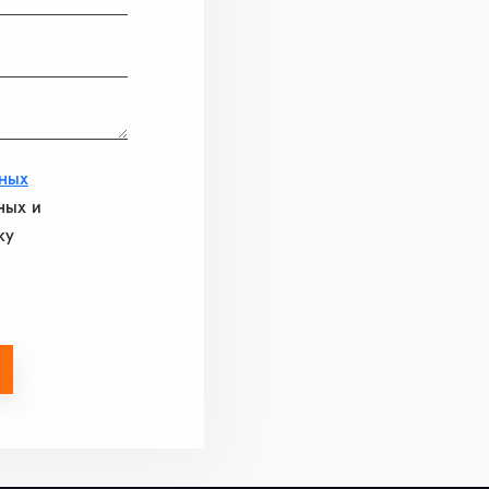
ных
ных и
ку