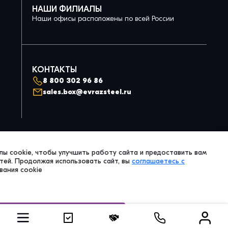
НАШИ ФИЛИАЛЫ
Наши офисы расположены по всей России
КОНТАКТЫ
8 800 302 96 86
sales.box@evrazsteel.ru
Политика конфиденциальности
ы cookie, чтобы улучшить работу сайта и предоставить вам
© 2026 Evraz Steel Box. All Right Reserved.
ей. Продолжая использовать сайт, вы
соглашаетесь с
вания cookie
Принять