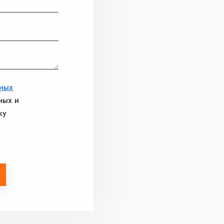
ных
ных и
ку