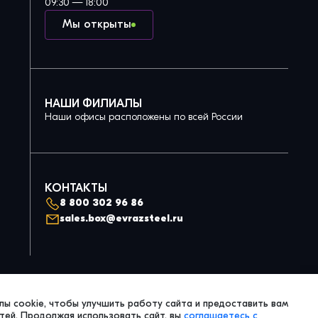
09:30 — 18:00
Мы открыты
НАШИ ФИЛИАЛЫ
Наши офисы расположены по всей России
КОНТАКТЫ
8 800 302 96 86
sales.box@evrazsteel.ru
Политика конфиденциальности
ы cookie, чтобы улучшить работу сайта и предоставить вам
© 2026 Evraz Steel Box. All Right Reserved.
ей. Продолжая использовать сайт, вы
соглашаетесь с