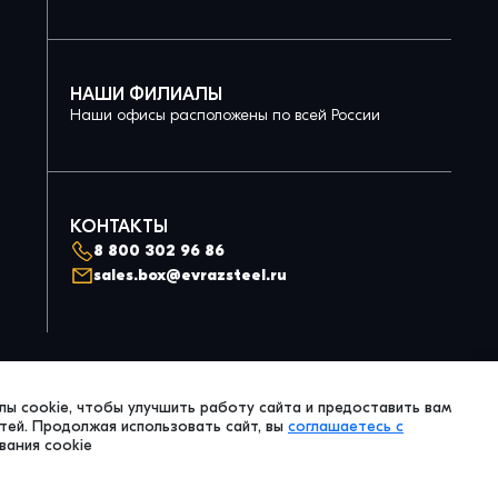
НАШИ ФИЛИАЛЫ
Наши офисы расположены по всей России
КОНТАКТЫ
8 800 302 96 86
sales.box@evrazsteel.ru
Политика конфиденциальности
ы cookie, чтобы улучшить работу сайта и предоставить вам
© 2026 Evraz Steel Box. All Right Reserved.
ей. Продолжая использовать сайт, вы
соглашаетесь с
вания cookie