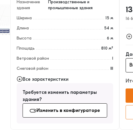
Назначение
Производственные и
здания
промышленные здания
1
Ширина
15 м
16 6
Длина
54 м
Высота
6 м
Кар
Площадь
810 м²
До
Огр
Ветровой район
I
Окн
Снеговой район
III
Все характеристики
Ит
Требуется изменить параметры
здания?
Изменить в конфигураторе