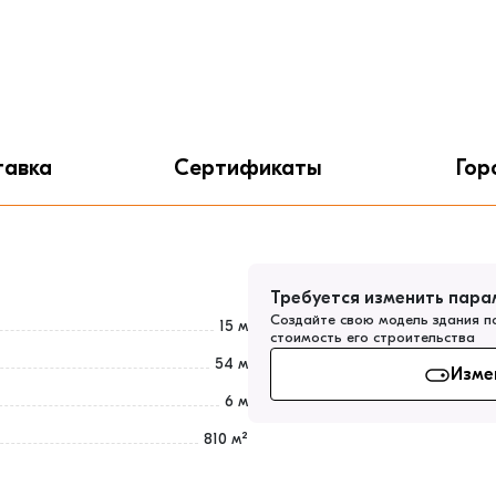
тавка
Сертификаты
Гор
Требуется изменить пара
Создайте свою модель здания п
15 м
стоимость его строительства
54 м
Изме
6 м
810 м²