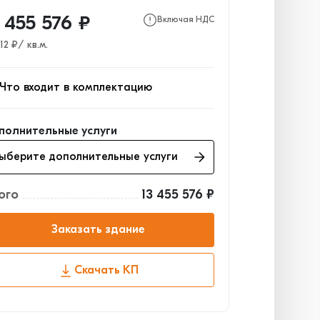
3 455 576 ₽
Включая НДС
12 ₽/ кв.м.
Что входит в комплектацию
кас
4 864 617₽
полнительные услуги
аждающие конструкции
5 709 039₽
Выберите дополнительные услуги
а, двери, ворота
2 881 920₽
ого
13 455 576 ₽
Заказать здание
Скачать КП