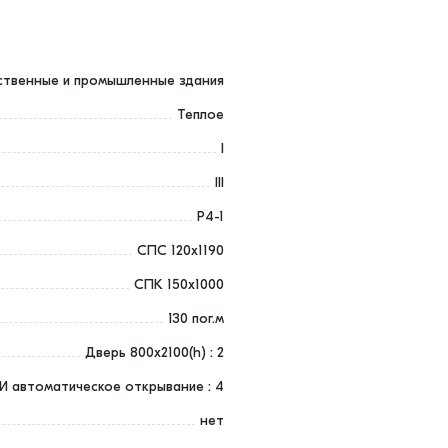
ственные и промышленные здания
Теплое
I
III
Р4-1
СПС 120х1190
СПК 150x1000
130 пог.м
Дверь 800х2100(h) : 2
 автоматическое открывание : 4
нет