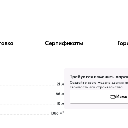
тавка
Сертификаты
Гор
Требуется изменить пара
Создайте свою модель здания п
21 м
стоимость его строительства
66 м
Изме
10 м
1386 м²