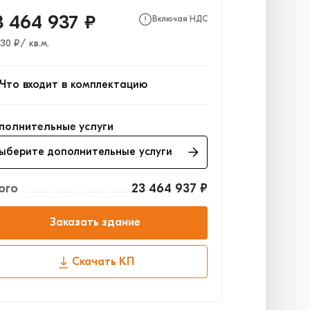
3 464 937 ₽
Включая НДС
930 ₽/ кв.м.
Что входит в комплектацию
кас
15 649 485₽
полнительные услуги
аждающие конструкции
4 779 027₽
Выберите дополнительные услуги
а, двери, ворота
3 036 425₽
ого
23 464 937 ₽
Заказать здание
Скачать КП