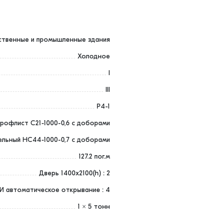
ственные и промышленные здания
Холодное
I
III
Р4-1
рофлист С21-1000-0,6 с доборами
льный НС44-1000-0,7 с доборами
127.2 пог.м
Дверь 1400х2100(h) : 2
 автоматическое открывание : 4
1 x 5 тонн