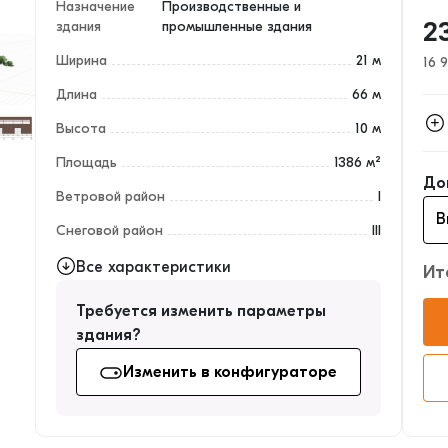
Назначение
Производственные и
здания
промышленные здания
2
Ширина
21 м
16 
Длина
66 м
Высота
10 м
Кар
Площадь
1386 м²
До
Огр
Ветровой район
I
Окн
Снеговой район
III
Все характеристики
Ит
Требуется изменить параметры
здания?
Изменить в конфигураторе