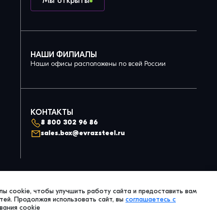
Мы открыты
НАШИ ФИЛИАЛЫ
Наши офисы расположены по всей России
КОНТАКТЫ
8 800 302 96 86
sales.box@evrazsteel.ru
Политика конфиденциальности
ы cookie, чтобы улучшить работу сайта и предоставить вам
© 2026 Evraz Steel Box. All Right Reserved.
ей. Продолжая использовать сайт, вы
соглашаетесь с
вания cookie