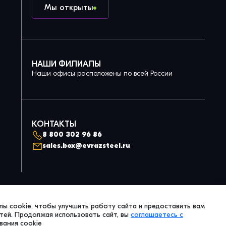
Мы открыты
НАШИ ФИЛИАЛЫ
Наши офисы расположены по всей России
КОНТАКТЫ
8 800 302 96 86
sales.box@evrazsteel.ru
Политика конфиденциальности
ы cookie, чтобы улучшить работу сайта и предоставить вам
© 2026 Evraz Steel Box. All Right Reserved.
ей. Продолжая использовать сайт, вы
соглашаетесь с
вания cookie