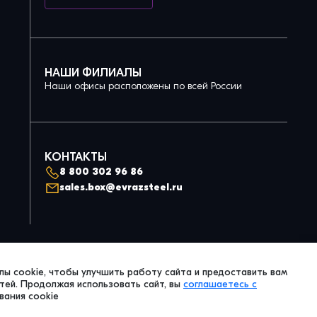
НАШИ ФИЛИАЛЫ
Наши офисы расположены по всей России
КОНТАКТЫ
8 800 302 96 86
sales.box@evrazsteel.ru
Политика конфиденциальности
ы cookie, чтобы улучшить работу сайта и предоставить вам
© 2026 Evraz Steel Box. All Right Reserved.
ей. Продолжая использовать сайт, вы
соглашаетесь с
вания cookie