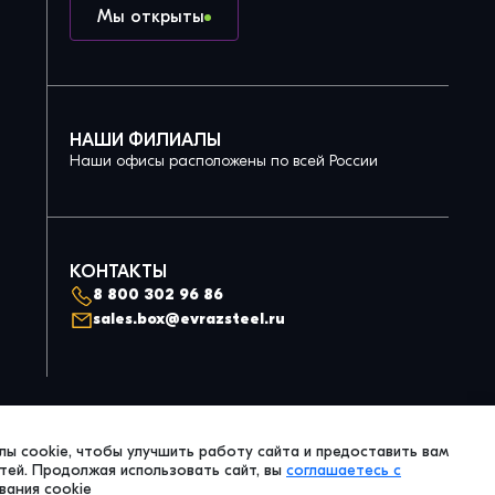
Мы открыты
НАШИ ФИЛИАЛЫ
Наши офисы расположены по всей России
КОНТАКТЫ
8 800 302 96 86
sales.box@evrazsteel.ru
Политика конфиденциальности
ы cookie, чтобы улучшить работу сайта и предоставить вам
© 2026 Evraz Steel Box. All Right Reserved.
ей. Продолжая использовать сайт, вы
соглашаетесь с
вания cookie