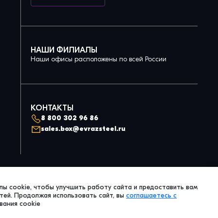
НАШИ ФИЛИАЛЫ
Наши офисы расположены по всей России
КОНТАКТЫ
8 800 302 96 86
sales.box@evrazsteel.ru
Политика конфиденциальности
ы cookie, чтобы улучшить работу сайта и предоставить вам
© 2026 Evraz Steel Box. All Right Reserved.
ей. Продолжая использовать сайт, вы
соглашаетесь с
вания cookie