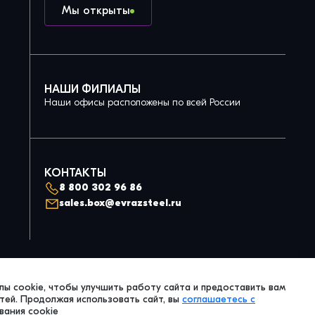
Мы открыты
НАШИ ФИЛИАЛЫ
Наши офисы расположены по всей России
КОНТАКТЫ
8 800 302 96 86
sales.box@evrazsteel.ru
Политика конфиденциальности
ы cookie, чтобы улучшить работу сайта и предоставить вам
© 2026 Evraz Steel Box. All Right Reserved.
ей. Продолжая использовать сайт, вы
соглашаетесь с
вания cookie