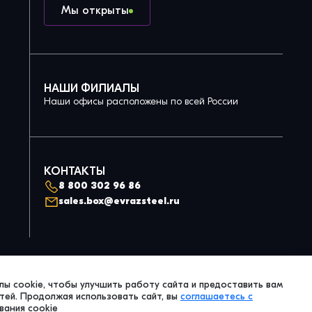
Мы открыты
НАШИ ФИЛИАЛЫ
Наши офисы расположены по всей России
КОНТАКТЫ
8 800 302 96 86
sales.box@evrazsteel.ru
Политика конфиденциальности
ы cookie, чтобы улучшить работу сайта и предоставить вам
© 2026 Evraz Steel Box. All Right Reserved.
ей. Продолжая использовать сайт, вы
соглашаетесь с
вания cookie