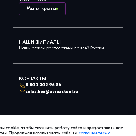
Мы открыты
НАШИ ФИЛИАЛЫ
Наши офисы расположены по всей России
КОНТАКТЫ
8 800 302 96 86
sales.box@evrazsteel.ru
Политика конфиденциальности
ы cookie, чтобы улучшить работу сайта и предоставить вам
© 2026 Evraz Steel Box. All Right Reserved.
ей. Продолжая использовать сайт, вы
соглашаетесь с