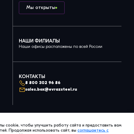
Мы открыты
НАШИ ФИЛИАЛЫ
Наши офисы расположены по всей России
КОНТАКТЫ
8 800 302 96 86
sales.box@evrazsteel.ru
Политика конфиденциальности
ы cookie, чтобы улучшить работу сайта и предоставить вам
© 2026 Evraz Steel Box. All Right Reserved.
ей. Продолжая использовать сайт, вы
соглашаетесь с