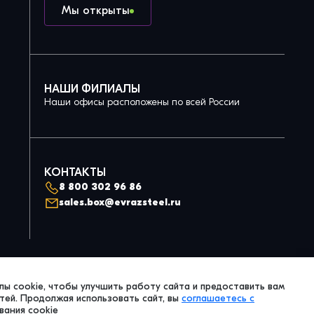
Мы открыты
НАШИ ФИЛИАЛЫ
Наши офисы расположены по всей России
КОНТАКТЫ
8 800 302 96 86
sales.box@evrazsteel.ru
Политика конфиденциальности
ы cookie, чтобы улучшить работу сайта и предоставить вам
© 2026 Evraz Steel Box. All Right Reserved.
ей. Продолжая использовать сайт, вы
соглашаетесь с
вания cookie