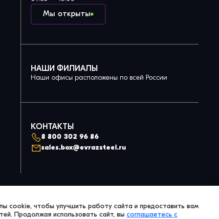
Мы открыты
НАШИ ФИЛИАЛЫ
Наши офисы расположены по всей России
КОНТАКТЫ
8 800 302 96 86
sales.box@evrazsteel.ru
Политика конфиденциальности
ы cookie, чтобы улучшить работу сайта и предоставить вам
© 2026 Evraz Steel Box. All Right Reserved.
ей. Продолжая использовать сайт, вы
соглашаетесь с